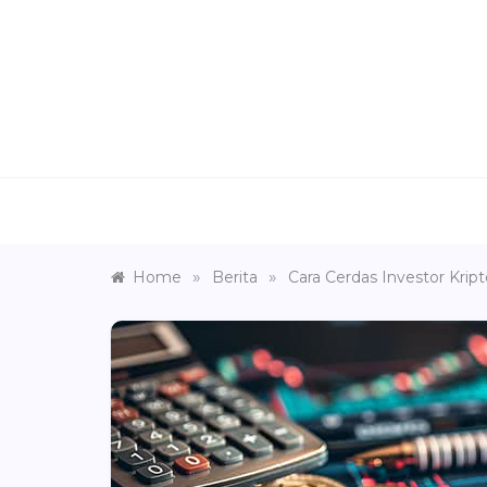
Skip
to
content
»
»
Home
Berita
Cara Cerdas Investor Krip