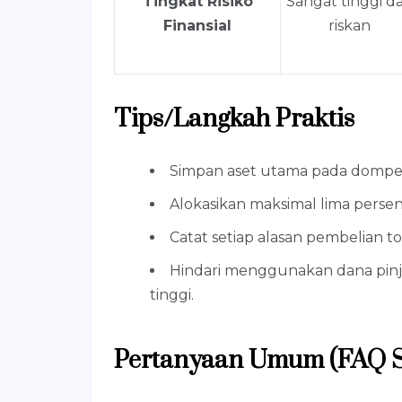
Tingkat Risiko
Sangat tinggi d
Finansial
riskan
Tips/Langkah Praktis
Simpan aset utama pada dompet 
Alokasikan maksimal lima persen t
Catat setiap alasan pembelian 
Hindari menggunakan dana pinj
tinggi.
Pertanyaan Umum (FAQ 