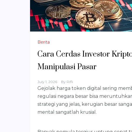
Berita
Cara Cerdas Investor Krip
Manipulasi Pasar
July 1, 2026
By
Rifli
Gejolak harga token digital sering me
regulasi negara besar bisa meruntuhka
strategi yang jelas, kerugian besar sang
mental sangatlah krusial.
Banyak pemula tergiur untung cepat 