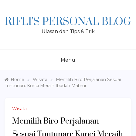
Skip
to
content
RIFLI'S PERSONAL BLOG
Ulasan dan Tips & Trik
Menu
»
»
Home
Wisata
Memilih Biro Perjalanan Sesuai
Tuntunan: Kunci Meraih Ibadah Mabrur
Wisata
Memilih Biro Perjalanan
Sesuai Tuntunan: Kunci Meraih