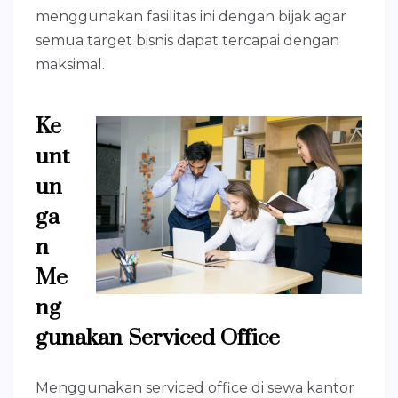
menggunakan fasilitas ini dengan bijak agar
semua target bisnis dapat tercapai dengan
maksimal.
Ke
unt
un
ga
n
Me
ng
gunakan Serviced Office
Menggunakan serviced office di sewa kantor